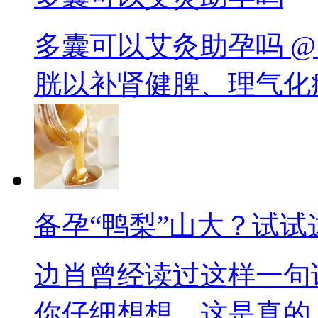
多囊可以艾灸助孕吗 @
胱以补肾健脾、理气化瘀.
备孕“鸭梨”山大？试试
边肖曾经读过这样一句
你仔细想想，这是真的。.