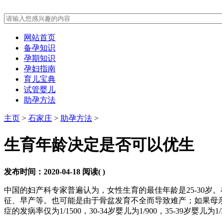
网站首页
备孕知识
孕期知识
孕妇指南
育儿宝典
试管婴儿
助孕方法
主页
>
石家庄
>
助孕方法
>
生育年龄决定是否可以优生
发布时间：2020-04-18
阅读(
)
中国的妇产科专家普遍认为，女性生育的最佳年龄是25-30
征、早产等。也可能是由于骨盆发育不全而导致难产；如果母亲
症的发病率仅为1/1500，30-34岁婴儿为1/900，35-39