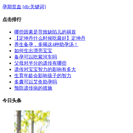
孕期贫血
[db:关键词]
点击
排行
哪些因素是导致缺陷儿的祸首
【定坤丹什么时候吃最好】定坤丹
养生备孕，多喝这4种助孕汤！
如何生出漂亮宝宝
备孕可以吃紫河车吗
父母对半分的遗传有哪些
遗传对宝宝智力的影响有多大
生育年龄会影响孩子的智力
多囊可以艾灸助孕吗
预防遗传病的措施
今日
头条