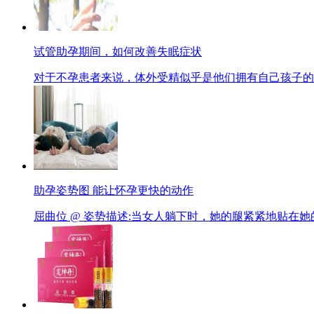
试管助孕期间，如何改善失眠症状
对于不孕患者来说，体外受精似乎是他们拥有自己孩子的最
助孕姿势图 能让怀孕更快的动作
屈曲位 @ 姿势描述:当女人躺下时，她的腿紧紧地贴在她的